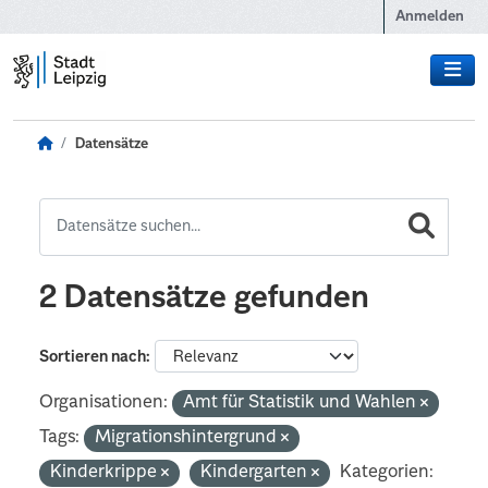
Zum Hauptinhalt wechseln
Anmelden
Datensätze
2 Datensätze gefunden
Sortieren nach
Organisationen:
Amt für Statistik und Wahlen
Tags:
Migrationshintergrund
Kinderkrippe
Kindergarten
Kategorien: