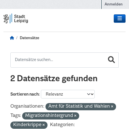
Zum Hauptinhalt wechseln
Anmelden
Datensätze
2 Datensätze gefunden
Sortieren nach
Organisationen:
Amt für Statistik und Wahlen
Tags:
Migrationshintergrund
Kinderkrippe
Kategorien: