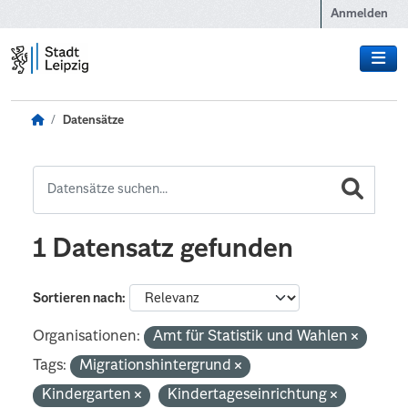
Zum Hauptinhalt wechseln
Anmelden
Datensätze
1 Datensatz gefunden
Sortieren nach
Organisationen:
Amt für Statistik und Wahlen
Tags:
Migrationshintergrund
Kindergarten
Kindertageseinrichtung