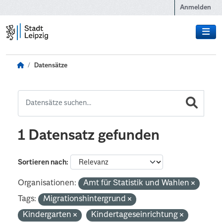
Zum Hauptinhalt wechseln
Anmelden
Datensätze
1 Datensatz gefunden
Sortieren nach
Organisationen:
Amt für Statistik und Wahlen
Tags:
Migrationshintergrund
Kindergarten
Kindertageseinrichtung