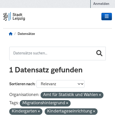
Zum Hauptinhalt wechseln
Anmelden
Datensätze
1 Datensatz gefunden
Sortieren nach
Organisationen:
Amt für Statistik und Wahlen
Tags:
Migrationshintergrund
Kindergarten
Kindertageseinrichtung