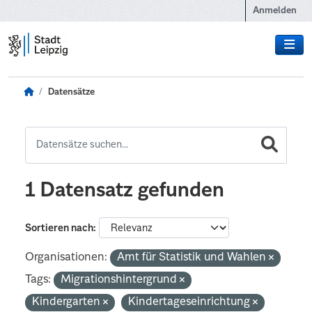
Zum Hauptinhalt wechseln
Anmelden
Datensätze
1 Datensatz gefunden
Sortieren nach
Organisationen:
Amt für Statistik und Wahlen
Tags:
Migrationshintergrund
Kindergarten
Kindertageseinrichtung