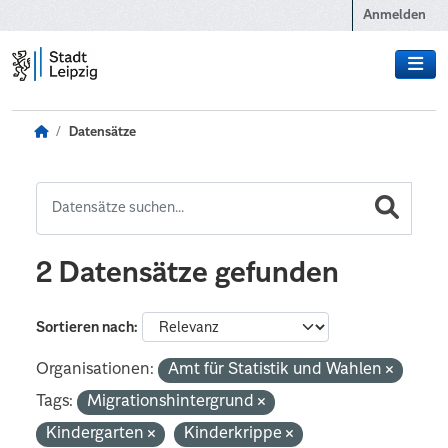
Zum Hauptinhalt wechseln
Anmelden
Datensätze
2 Datensätze gefunden
Sortieren nach
Organisationen:
Amt für Statistik und Wahlen
Tags:
Migrationshintergrund
Kindergarten
Kinderkrippe