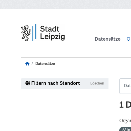
Zum Hauptinhalt wechseln
Datensätze
O
Datensätze
Filtern nach Standort
Löschen
1 
Organ
Mig