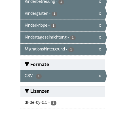
Kinderbetreuung
-
x
1
Kindergarten
-
x
1
Kinderkrippe
-
x
1
Kindertageseinrichtung
-
x
1
Migrationshintergrund
-
x
1
Formate
CSV
-
x
1
Lizenzen
dl-de-by-2.0
-
1