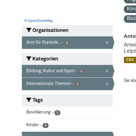
Kin
Bil
© OpenStreetMap
Organisationen
Ante
Amt für Statistik...
-
x
1
Antei
Leipz
Kategorien
CSV
Bildung, Kultur und Sport
-
x
1
Sie kö
Internationale Themen
-
x
1
Tags
Bevölkerung
-
1
Kinder
-
1