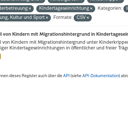
derbetreuung
Kindertageseinrichtung
Kategorien:
dung, Kultur und Sport
Formate:
CSV
il von Kindern mit Migrationshintergrund in Kindertagese
l von Kindern mit Migrationshintergrund unter Kinderkripp
iger Kindertageseinrichtungen in öffentlicher und freier Träge
nnen dieses Register auch über die
API
(siehe
API-Dokumentation
) abr