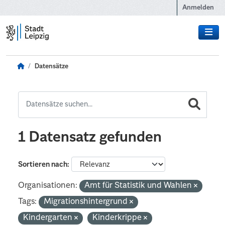
Zum Hauptinhalt wechseln
Anmelden
Datensätze
1 Datensatz gefunden
Sortieren nach
Organisationen:
Amt für Statistik und Wahlen
Tags:
Migrationshintergrund
Kindergarten
Kinderkrippe