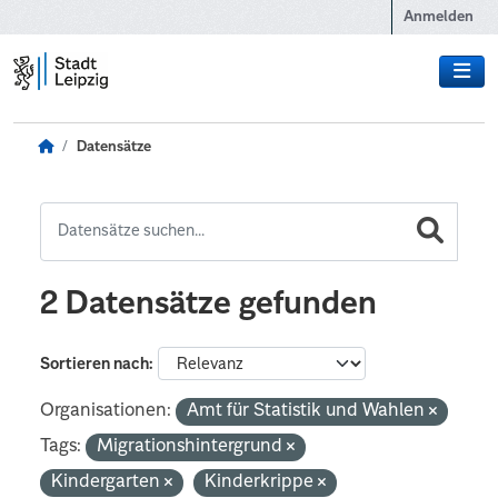
Zum Hauptinhalt wechseln
Anmelden
Datensätze
2 Datensätze gefunden
Sortieren nach
Organisationen:
Amt für Statistik und Wahlen
Tags:
Migrationshintergrund
Kindergarten
Kinderkrippe