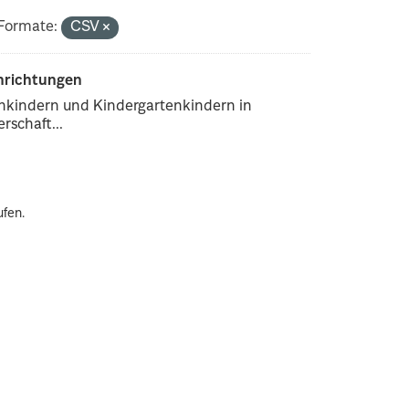
Formate:
CSV
inrichtungen
enkindern und Kindergartenkindern in
rschaft...
ufen.