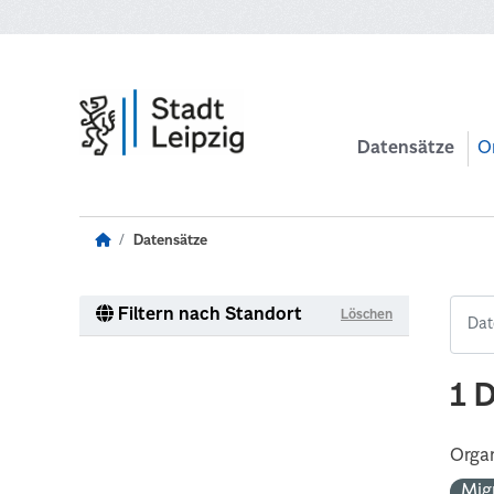
Zum Hauptinhalt wechseln
Datensätze
O
Datensätze
Filtern nach Standort
Löschen
1 
Organ
Mig