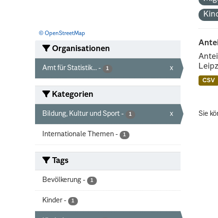
Kin
© OpenStreetMap
Ante
Organisationen
Antei
Leipz
Amt für Statistik...
-
x
1
CSV
Kategorien
Bildung, Kultur und Sport
-
x
Sie kö
1
Internationale Themen
-
1
Tags
Bevölkerung
-
1
Kinder
-
1