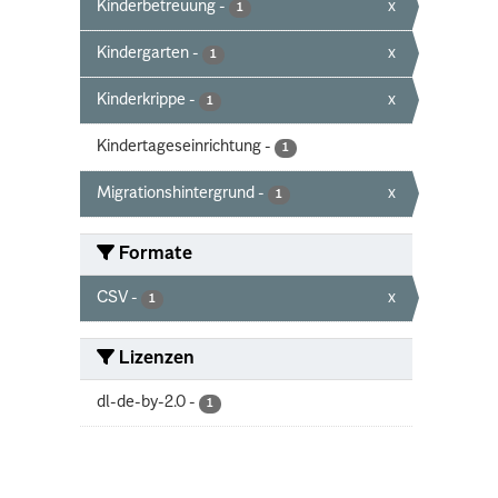
Kinderbetreuung
-
x
1
Kindergarten
-
x
1
Kinderkrippe
-
x
1
Kindertageseinrichtung
-
1
Migrationshintergrund
-
x
1
Formate
CSV
-
x
1
Lizenzen
dl-de-by-2.0
-
1