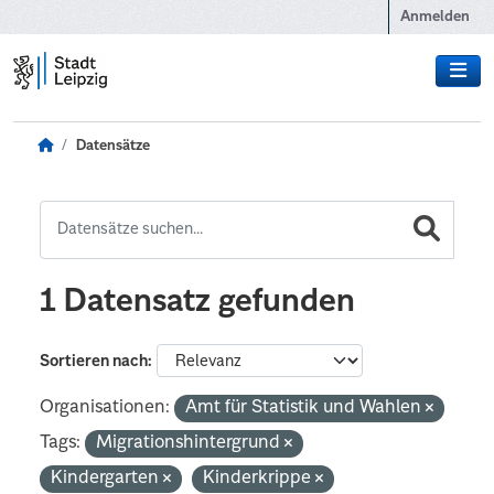
Zum Hauptinhalt wechseln
Anmelden
Datensätze
1 Datensatz gefunden
Sortieren nach
Organisationen:
Amt für Statistik und Wahlen
Tags:
Migrationshintergrund
Kindergarten
Kinderkrippe