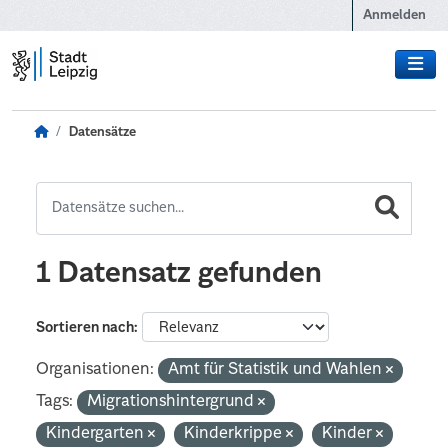
Zum Hauptinhalt wechseln
Anmelden
Datensätze
1 Datensatz gefunden
Sortieren nach
Organisationen:
Amt für Statistik und Wahlen
Tags:
Migrationshintergrund
Kindergarten
Kinderkrippe
Kinder