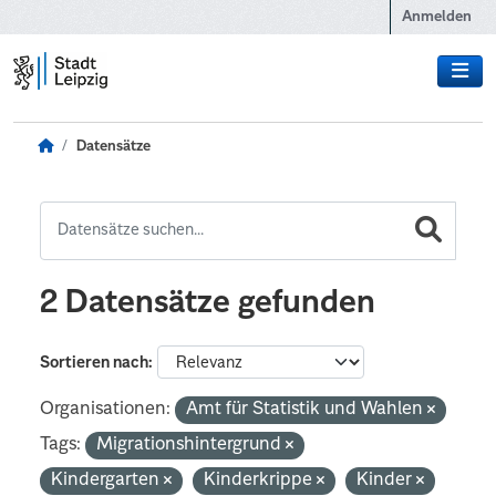
Zum Hauptinhalt wechseln
Anmelden
Datensätze
2 Datensätze gefunden
Sortieren nach
Organisationen:
Amt für Statistik und Wahlen
Tags:
Migrationshintergrund
Kindergarten
Kinderkrippe
Kinder