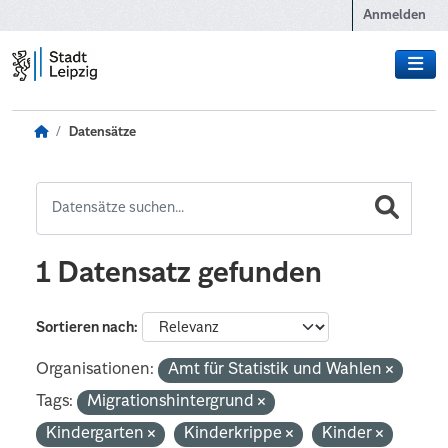
Zum Hauptinhalt wechseln
Anmelden
Datensätze
1 Datensatz gefunden
Sortieren nach
Organisationen:
Amt für Statistik und Wahlen
Tags:
Migrationshintergrund
Kindergarten
Kinderkrippe
Kinder