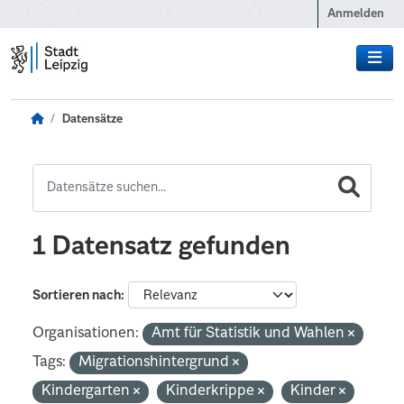
Zum Hauptinhalt wechseln
Anmelden
Datensätze
1 Datensatz gefunden
Sortieren nach
Organisationen:
Amt für Statistik und Wahlen
Tags:
Migrationshintergrund
Kindergarten
Kinderkrippe
Kinder