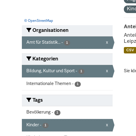
Kin
© OpenStreetMap
Ante
Organisationen
Antei
Leipz
Amt für Statistik...
-
x
1
CSV
Kategorien
Bildung, Kultur und Sport
-
x
Sie kö
1
Internationale Themen
-
1
Tags
Bevölkerung
-
1
Kinder
-
x
1