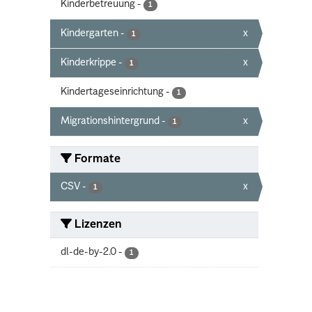
Kinderbetreuung
-
1
Kindergarten
-
x
1
Kinderkrippe
-
x
1
Kindertageseinrichtung
-
1
Migrationshintergrund
-
x
1
Formate
CSV
-
x
1
Lizenzen
dl-de-by-2.0
-
1