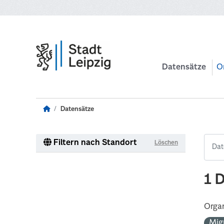
Zum Hauptinhalt wechseln
Datensätze
O
Datensätze
Filtern nach Standort
Löschen
1 
Organ
Mig