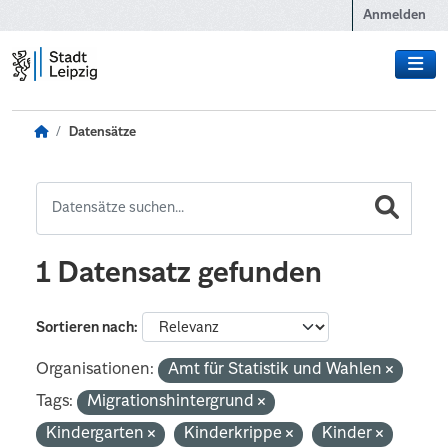
Zum Hauptinhalt wechseln
Anmelden
Datensätze
1 Datensatz gefunden
Sortieren nach
Organisationen:
Amt für Statistik und Wahlen
Tags:
Migrationshintergrund
Kindergarten
Kinderkrippe
Kinder