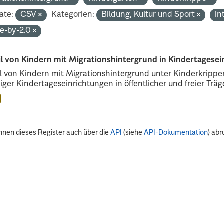
ate:
CSV
Kategorien:
Bildung, Kultur und Sport
In
de-by-2.0
il von Kindern mit Migrationshintergrund in Kindertagese
l von Kindern mit Migrationshintergrund unter Kinderkripp
iger Kindertageseinrichtungen in öffentlicher und freier Träge
nnen dieses Register auch über die
API
(siehe
API-Dokumentation
) abr