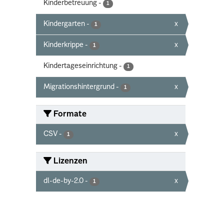
Kinderbetreuung
-
1
Kindergarten
-
x
1
Kinderkrippe
-
x
1
Kindertageseinrichtung
-
1
Migrationshintergrund
-
x
1
Formate
CSV
-
x
1
Lizenzen
dl-de-by-2.0
-
x
1