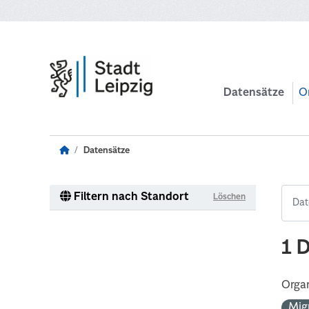
Zum Hauptinhalt wechseln
Datensätze
O
Datensätze
Filtern nach Standort
Löschen
1 
Organ
Mig