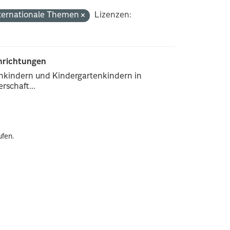
ternationale Themen
Lizenzen:
inrichtungen
enkindern und Kindergartenkindern in
rschaft...
ufen.