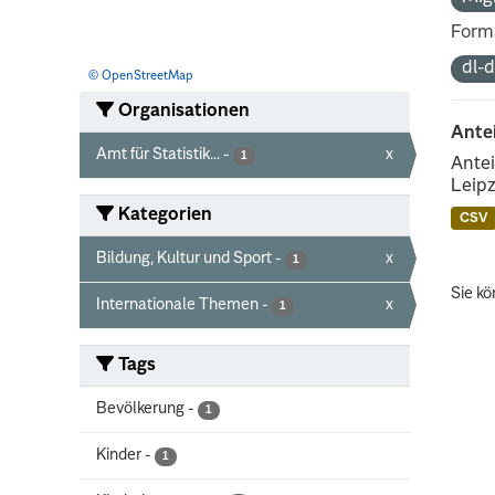
Form
dl-
© OpenStreetMap
Organisationen
Ante
Amt für Statistik...
-
x
1
Antei
Leipz
Kategorien
CSV
Bildung, Kultur und Sport
-
x
1
Sie kö
Internationale Themen
-
x
1
Tags
Bevölkerung
-
1
Kinder
-
1