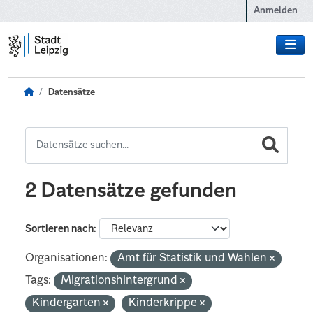
Zum Hauptinhalt wechseln
Anmelden
Datensätze
2 Datensätze gefunden
Sortieren nach
Organisationen:
Amt für Statistik und Wahlen
Tags:
Migrationshintergrund
Kindergarten
Kinderkrippe