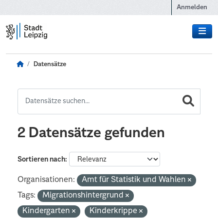
Zum Hauptinhalt wechseln
Anmelden
Datensätze
2 Datensätze gefunden
Sortieren nach
Organisationen:
Amt für Statistik und Wahlen
Tags:
Migrationshintergrund
Kindergarten
Kinderkrippe