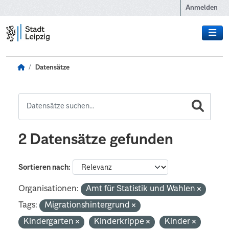
Zum Hauptinhalt wechseln
Anmelden
Datensätze
2 Datensätze gefunden
Sortieren nach
Organisationen:
Amt für Statistik und Wahlen
Tags:
Migrationshintergrund
Kindergarten
Kinderkrippe
Kinder