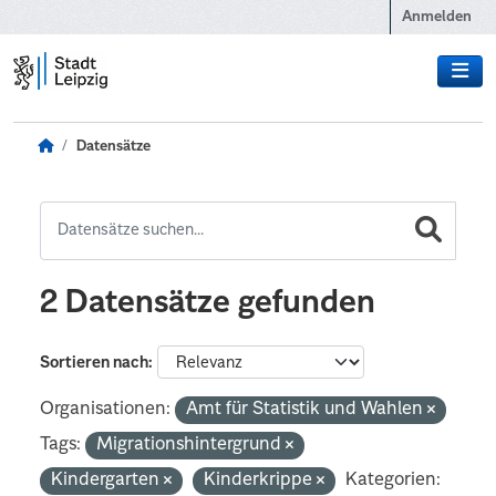
Zum Hauptinhalt wechseln
Anmelden
Datensätze
2 Datensätze gefunden
Sortieren nach
Organisationen:
Amt für Statistik und Wahlen
Tags:
Migrationshintergrund
Kindergarten
Kinderkrippe
Kategorien: