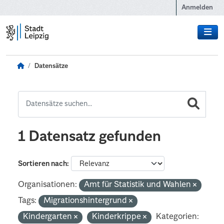
Zum Hauptinhalt wechseln
Anmelden
Datensätze
1 Datensatz gefunden
Sortieren nach
Organisationen:
Amt für Statistik und Wahlen
Tags:
Migrationshintergrund
Kindergarten
Kinderkrippe
Kategorien: