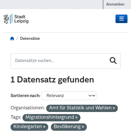
Zum Hauptinhalt wechseln
Anmelden
Datensätze
1 Datensatz gefunden
Sortieren nach
Organisationen:
Amt für Statistik und Wahlen
Tags:
Migrationshintergrund
Kindergarten
Bevölkerung