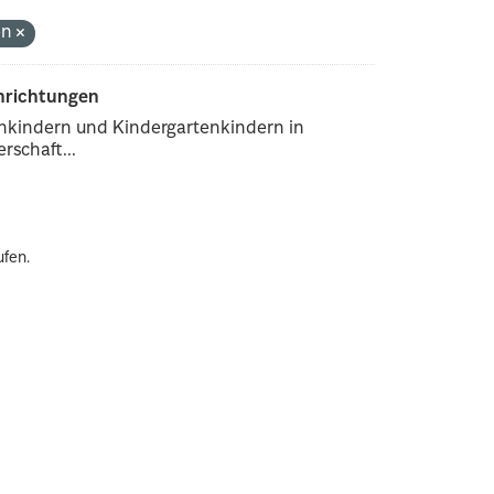
en
inrichtungen
enkindern und Kindergartenkindern in
rschaft...
ufen.