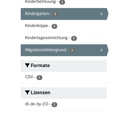
Kinderbetreuung
-
1
Kindergarten
-
x
1
Kinderkrippe
-
1
Kindertageseinrichtung
-
1
Migrationshintergrund
-
x
1
Formate
CSV
-
1
Lizenzen
dl-de-by-2.0
-
1