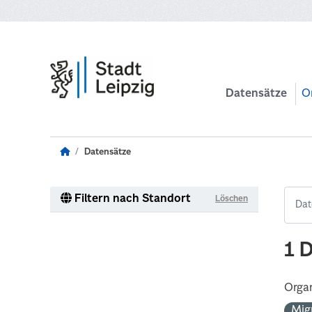
Zum Hauptinhalt wechseln
Datensätze
O
Datensätze
Filtern nach Standort
Löschen
1 
Organ
Mig