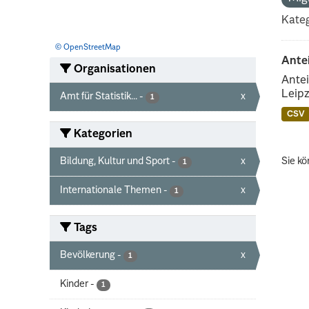
Kateg
© OpenStreetMap
Ante
Organisationen
Antei
Leipz
Amt für Statistik...
-
x
1
CSV
Kategorien
Bildung, Kultur und Sport
-
x
Sie kö
1
Internationale Themen
-
x
1
Tags
Bevölkerung
-
x
1
Kinder
-
1