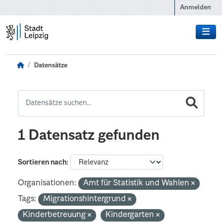
Zum Hauptinhalt wechseln
Anmelden
Datensätze
1 Datensatz gefunden
Sortieren nach
Organisationen:
Amt für Statistik und Wahlen
Tags:
Migrationshintergrund
Kinderbetreuung
Kindergarten