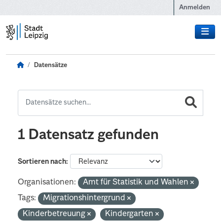
Zum Hauptinhalt wechseln
Anmelden
Datensätze
1 Datensatz gefunden
Sortieren nach
Organisationen:
Amt für Statistik und Wahlen
Tags:
Migrationshintergrund
Kinderbetreuung
Kindergarten