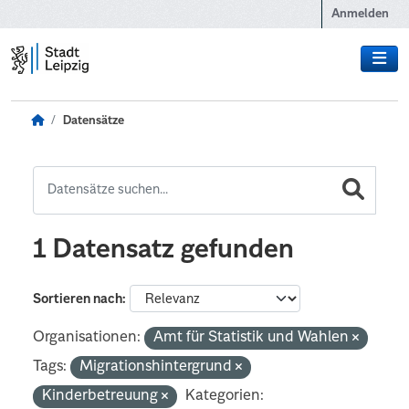
Zum Hauptinhalt wechseln
Anmelden
Datensätze
1 Datensatz gefunden
Sortieren nach
Organisationen:
Amt für Statistik und Wahlen
Tags:
Migrationshintergrund
Kinderbetreuung
Kategorien: