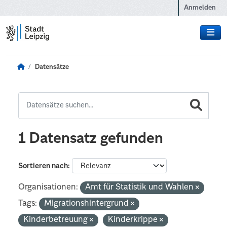
Zum Hauptinhalt wechseln
Anmelden
Datensätze
1 Datensatz gefunden
Sortieren nach
Organisationen:
Amt für Statistik und Wahlen
Tags:
Migrationshintergrund
Kinderbetreuung
Kinderkrippe