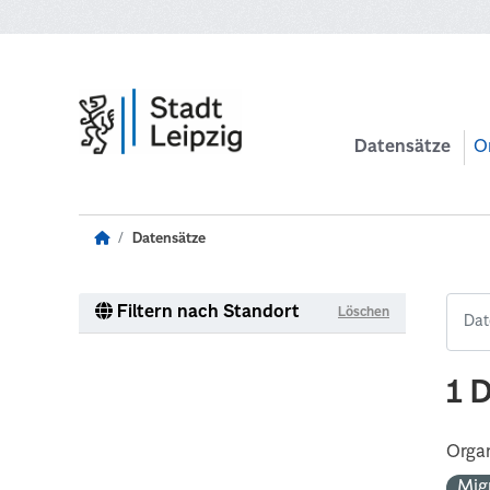
Zum Hauptinhalt wechseln
Datensätze
O
Datensätze
Filtern nach Standort
Löschen
1 
Organ
Mig