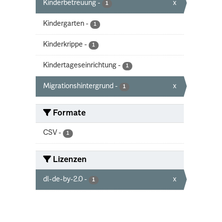
Kinderbetreuung
-
x
1
Kindergarten
-
1
Kinderkrippe
-
1
Kindertageseinrichtung
-
1
Migrationshintergrund
-
x
1
Formate
CSV
-
1
Lizenzen
dl-de-by-2.0
-
x
1