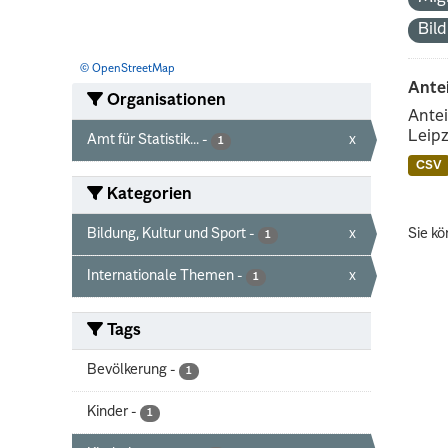
Bil
© OpenStreetMap
Ante
Organisationen
Antei
Leipz
Amt für Statistik...
-
x
1
CSV
Kategorien
Bildung, Kultur und Sport
-
x
Sie kö
1
Internationale Themen
-
x
1
Tags
Bevölkerung
-
1
Kinder
-
1