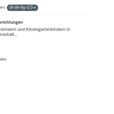
en:
dl-de-by-2.0
inrichtungen
enkindern und Kindergartenkindern in
rschaft...
ufen.