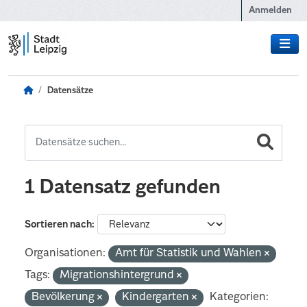
Zum Hauptinhalt wechseln
Anmelden
Datensätze
1 Datensatz gefunden
Sortieren nach
Organisationen:
Amt für Statistik und Wahlen
Tags:
Migrationshintergrund
Bevölkerung
Kindergarten
Kategorien: