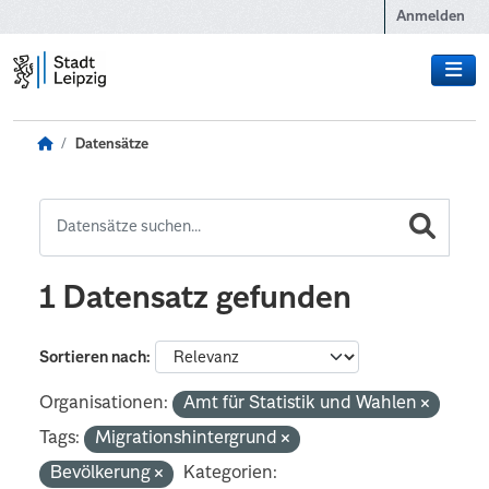
Zum Hauptinhalt wechseln
Anmelden
Datensätze
1 Datensatz gefunden
Sortieren nach
Organisationen:
Amt für Statistik und Wahlen
Tags:
Migrationshintergrund
Bevölkerung
Kategorien: