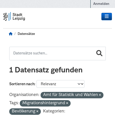
Zum Hauptinhalt wechseln
Anmelden
Datensätze
1 Datensatz gefunden
Sortieren nach
Organisationen:
Amt für Statistik und Wahlen
Tags:
Migrationshintergrund
Bevölkerung
Kategorien: