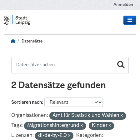
Zum Hauptinhalt wechseln
Anmelden
Datensätze
2 Datensätze gefunden
Sortieren nach
Organisationen:
Amt für Statistik und Wahlen
Tags:
Migrationshintergrund
Kinder
Lizenzen:
dl-de-by-2.0
Kategorien: