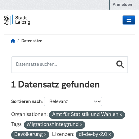
Zum Hauptinhalt wechseln
Anmelden
Datensätze
1 Datensatz gefunden
Sortieren nach
Organisationen:
Amt für Statistik und Wahlen
Tags:
Migrationshintergrund
Bevölkerung
Lizenzen:
dl-de-by-2.0