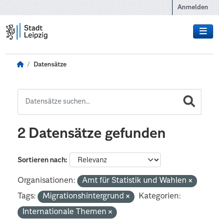
Zum Hauptinhalt wechseln
Anmelden
Datensätze
2 Datensätze gefunden
Sortieren nach
Organisationen:
Amt für Statistik und Wahlen
Tags:
Migrationshintergrund
Kategorien:
Internationale Themen