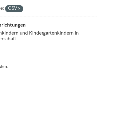
e:
CSV
inrichtungen
enkindern und Kindergartenkindern in
rschaft...
ufen.