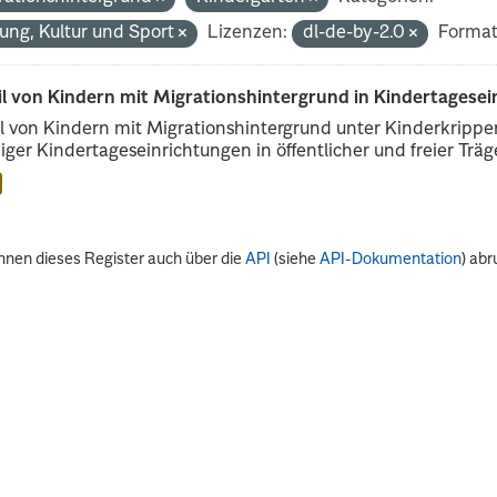
dung, Kultur und Sport
Lizenzen:
dl-de-by-2.0
Format
il von Kindern mit Migrationshintergrund in Kindertagese
l von Kindern mit Migrationshintergrund unter Kinderkripp
iger Kindertageseinrichtungen in öffentlicher und freier Träge
nnen dieses Register auch über die
API
(siehe
API-Dokumentation
) abr