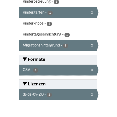
Kinderbetreuung
-
1
Kindergarten
-
x
1
Kinderkrippe
-
1
Kindertageseinrichtung
-
1
Migrationshintergrund
-
x
1
Formate
CSV
-
x
1
Lizenzen
dl-de-by-2.0
-
x
1