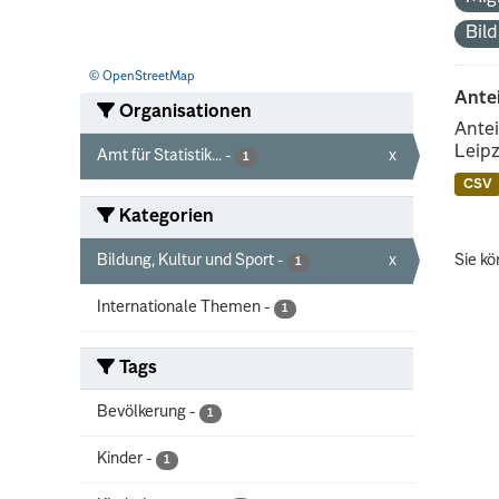
Bil
© OpenStreetMap
Ante
Organisationen
Antei
Leipz
Amt für Statistik...
-
x
1
CSV
Kategorien
Bildung, Kultur und Sport
-
x
Sie kö
1
Internationale Themen
-
1
Tags
Bevölkerung
-
1
Kinder
-
1