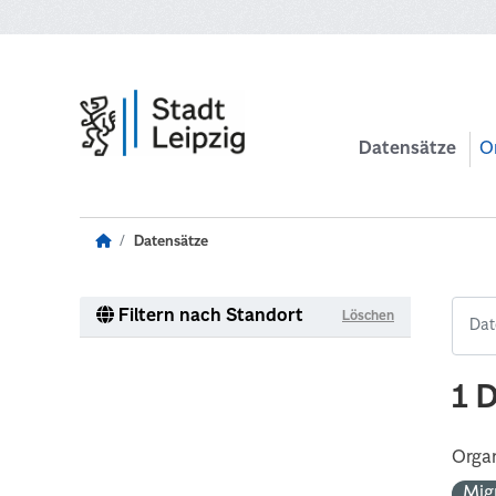
Zum Hauptinhalt wechseln
Datensätze
O
Datensätze
Filtern nach Standort
Löschen
1 
Organ
Mig