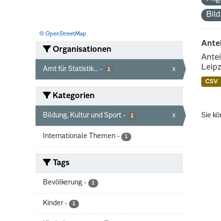
Bil
© OpenStreetMap
Ante
Organisationen
Antei
Leipz
Amt für Statistik...
-
x
1
CSV
Kategorien
Bildung, Kultur und Sport
-
x
Sie kö
1
Internationale Themen
-
1
Tags
Bevölkerung
-
1
Kinder
-
1