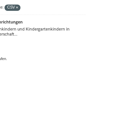
e:
CSV
inrichtungen
enkindern und Kindergartenkindern in
rschaft...
ufen.