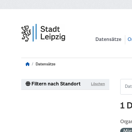
Zum Hauptinhalt wechseln
Datensätze
O
Datensätze
Filtern nach Standort
Löschen
1 
Organ
Mig