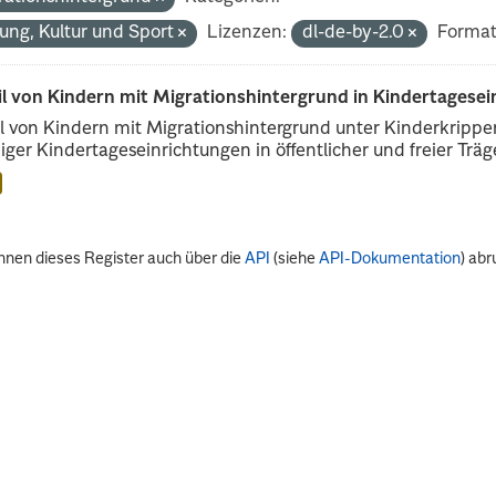
dung, Kultur und Sport
Lizenzen:
dl-de-by-2.0
Format
il von Kindern mit Migrationshintergrund in Kindertagese
l von Kindern mit Migrationshintergrund unter Kinderkripp
iger Kindertageseinrichtungen in öffentlicher und freier Träge
nnen dieses Register auch über die
API
(siehe
API-Dokumentation
) abr