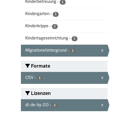
Kinderbetreuung
-
1
Kindergarten
-
1
Kinderkrippe
-
1
Kindertageseinrichtung
-
1
Migrationshintergrund
-
x
1
Formate
CSV
-
x
1
Lizenzen
dl-de-by-2.0
-
x
1