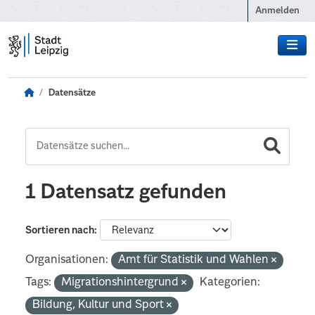
Zum Hauptinhalt wechseln
Anmelden
Datensätze
1 Datensatz gefunden
Sortieren nach
Organisationen:
Amt für Statistik und Wahlen
Tags:
Migrationshintergrund
Kategorien:
Bildung, Kultur und Sport