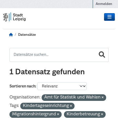
Zum Hauptinhalt wechseln
Anmelden
Datensätze
1 Datensatz gefunden
Sortieren nach
Organisationen:
Amt für Statistik und Wahlen
Tags:
Kindertageseinrichtung
Migrationshintergrund
Kinderbetreuung