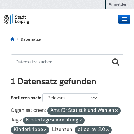
Zum Hauptinhalt wechseln
Anmelden
Datensätze
1 Datensatz gefunden
Sortieren nach
Organisationen:
Amt für Statistik und Wahlen
Tags:
Kindertageseinrichtung
Kinderkrippe
Lizenzen:
dl-de-by-2.0