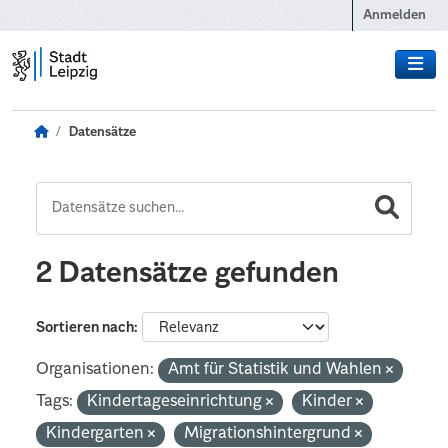
Zum Hauptinhalt wechseln
Anmelden
Datensätze
2 Datensätze gefunden
Sortieren nach
Organisationen:
Amt für Statistik und Wahlen
Tags:
Kindertageseinrichtung
Kinder
Kindergarten
Migrationshintergrund