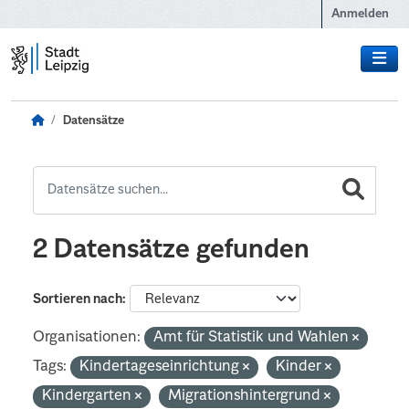
Zum Hauptinhalt wechseln
Anmelden
Datensätze
2 Datensätze gefunden
Sortieren nach
Organisationen:
Amt für Statistik und Wahlen
Tags:
Kindertageseinrichtung
Kinder
Kindergarten
Migrationshintergrund