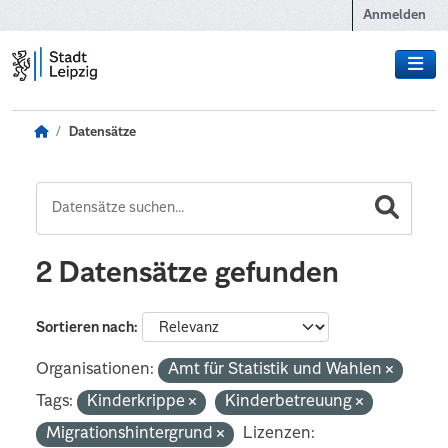
Zum Hauptinhalt wechseln
Anmelden
Datensätze
2 Datensätze gefunden
Sortieren nach
Organisationen:
Amt für Statistik und Wahlen
Tags:
Kinderkrippe
Kinderbetreuung
Migrationshintergrund
Lizenzen: