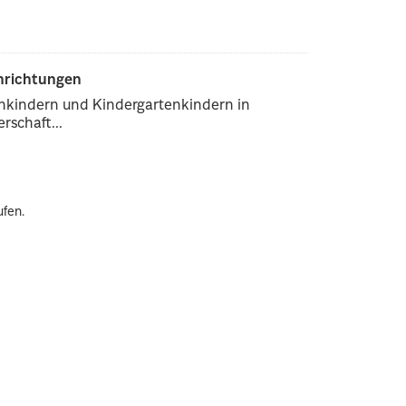
inrichtungen
enkindern und Kindergartenkindern in
rschaft...
ufen.