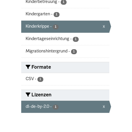
Kinderbetreuung
-
1
Kindergarten
-
1
Kinderkrippe
-
x
1
Kindertageseinrichtung
-
1
Migrationshintergrund
-
1
Formate
CSV
-
1
Lizenzen
dl-de-by-2.0
-
x
1