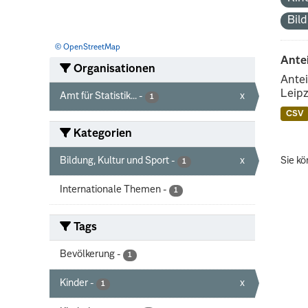
Bil
© OpenStreetMap
Ante
Organisationen
Antei
Leipz
Amt für Statistik...
-
x
1
CSV
Kategorien
Bildung, Kultur und Sport
-
x
Sie kö
1
Internationale Themen
-
1
Tags
Bevölkerung
-
1
Kinder
-
x
1