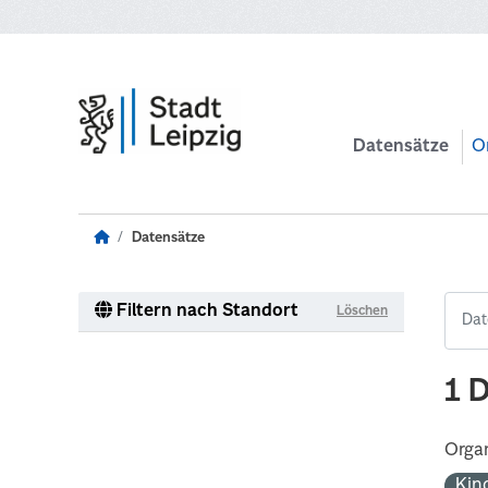
Zum Hauptinhalt wechseln
Datensätze
O
Datensätze
Filtern nach Standort
Löschen
1 
Organ
Kin