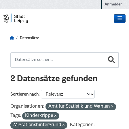
Zum Hauptinhalt wechseln
Anmelden
Datensätze
2 Datensätze gefunden
Sortieren nach
Organisationen:
Amt für Statistik und Wahlen
Tags:
Kinderkrippe
Migrationshintergrund
Kategorien: