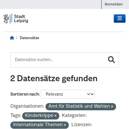
Zum Hauptinhalt wechseln
Anmelden
Datensätze
2 Datensätze gefunden
Sortieren nach
Organisationen:
Amt für Statistik und Wahlen
Tags:
Kinderkrippe
Kategorien:
Internationale Themen
Lizenzen: