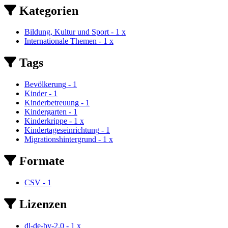
Kategorien
Bildung, Kultur und Sport
-
1
x
Internationale Themen
-
1
x
Tags
Bevölkerung
-
1
Kinder
-
1
Kinderbetreuung
-
1
Kindergarten
-
1
Kinderkrippe
-
1
x
Kindertageseinrichtung
-
1
Migrationshintergrund
-
1
x
Formate
CSV
-
1
Lizenzen
dl-de-by-2.0
-
1
x