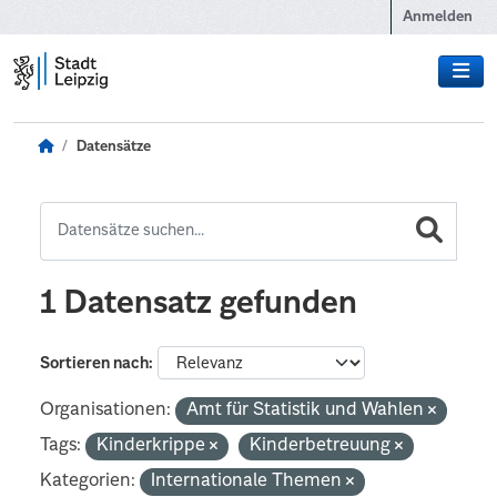
Zum Hauptinhalt wechseln
Anmelden
Datensätze
1 Datensatz gefunden
Sortieren nach
Organisationen:
Amt für Statistik und Wahlen
Tags:
Kinderkrippe
Kinderbetreuung
Kategorien:
Internationale Themen